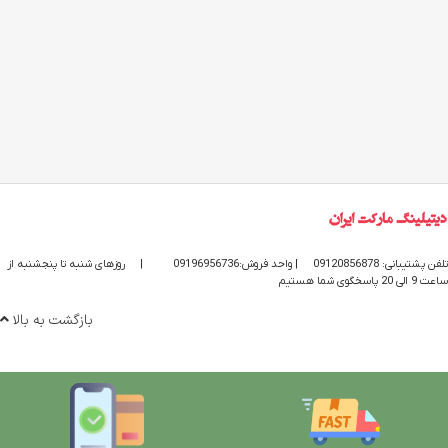
تلفن پشتیبانی: 09120856878
| واحد فروش:09196956736
|
روزهای شنبه تا پنجشنبه از
ساعت 9 الی 20 پاسخگوی شما هستیم
بازگشت به بالا