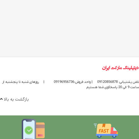
تلفن پشتیبانی: 09120856878
| واحد فروش:09196956736
|
روزهای شنبه تا پنجشنبه از
ساعت 9 الی 20 پاسخگوی شما هستیم
بازگشت به بالا