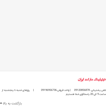
تلفن پشتیبانی: 09120856878
| واحد فروش:09196956736
|
روزهای شنبه تا پنجشنبه از
ساعت 9 الی 20 پاسخگوی شما هستیم
بازگشت به بالا