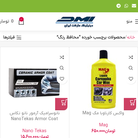
0
منو
0
تومان
خانه
محصولات برچسب خورده “محافظ رنگ”
فیلترها
واکس کارناوبا مگ Mag
نانوسرامیک آرمور نانو تکاس
NanoTekas Armor Coat
Mag
تومان
650.000
Nano Tekas
تومان
15.600.000