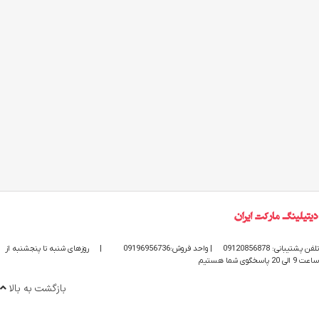
تلفن پشتیبانی: 09120856878
| واحد فروش:09196956736
|
روزهای شنبه تا پنجشنبه از
ساعت 9 الی 20 پاسخگوی شما هستیم
بازگشت به بالا