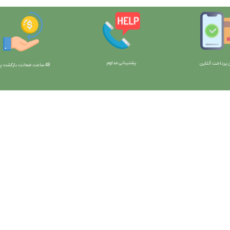
پشتیبانی مداوم
 پرداخت آنلاین
48 ساعت ضمانت بازگش
ت پو
ارتباط با ما:
خوی - بلوار رسالت - روبروی زنبورداران
واحد فروش: 09196956736
واحد پشتیبانی (واتساپ): 09120856878