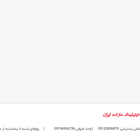
تلفن پشتیبانی: 09120856878
| واحد فروش:09196956736
|
روزهای شنبه تا پنجشنبه از ساعت 9 الی 20 پاسخگوی