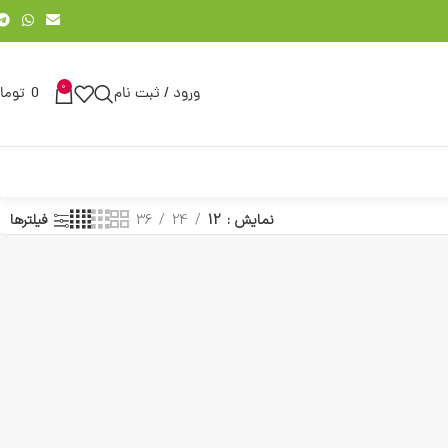
0
ورود / ثبت نام
0
توما
نمایش
12
24
36
فیلترها