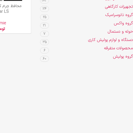
103
افزودن به سبد خرید
تجهیزات کارگاهی
24
ar LS
گروه نانوسرامیک
25
گروه واکس
mie
21
توم
حوله و دستمال
7
دستگاه و لوازم پولیش کاری
35
محصولات متفرقه
6
گروه پولیش
60