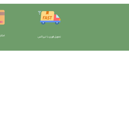
امکان
تحویل فوری با تیپاکس
با دیتیلینگ مارکت ایران
دسترسی به صفحات
شرایط و قوانین سایت
ورود به سایت
سیاست حریم خصوصی
سبد خرید
سیاست مرجوعی کالا
محصولات فروشگاه
روشهای پرداخت
محصولات حراجی
ضمانت اصل بودن کالا
روشهای ارسال