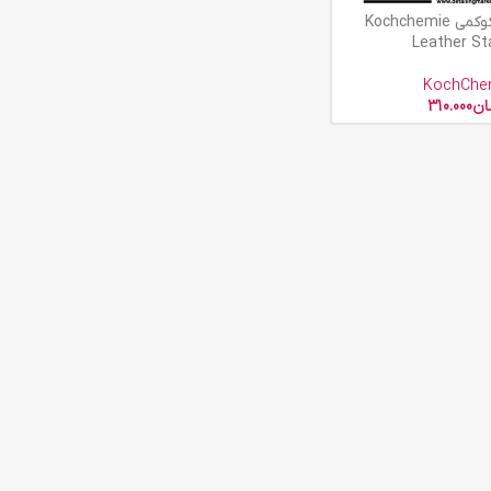
محافظ چرم کوکمی Kochchemie
Leather St
KochChe
ان
310.000