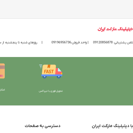
تلفن پشتیبانی: 09120856878
| واحد فروش:09196956736
|
روزهای شنبه تا پنجشنبه از ساعت 9 الی 20 پاسخگوی
امکان
تحویل فوری با تیپاکس
با دیتیلینگ مارکت ایران
دسترسی به صفحات