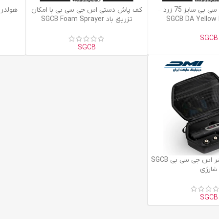
اطلاعات بیشتر
اطلاعات ب
پد نرم اس جی سی بی سایز 75 زرد –
کف پاش دستی اس جی سی بی با امکان
هولدر
SGCB DA Yellow 
تزریق باد SGCB Foam Sprayer
SGCB
SGCB
مینی فرز – پولیشر اس جی سی بی SGCB
شارژی
SGCB