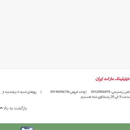
تلفن پشتیبانی: 09120856878
| واحد فروش:09196956736
|
روزهای شنبه تا پنجشنبه از
ساعت 9 الی 20 پاسخگوی شما هستیم
بازگشت به بالا