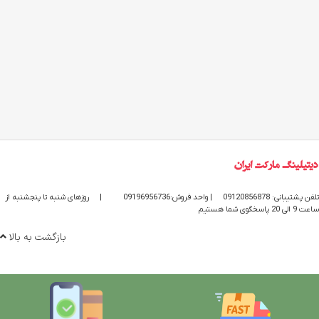
تلفن پشتیبانی: 09120856878
| واحد فروش:09196956736
|
روزهای شنبه تا پنجشنبه از
ساعت 9 الی 20 پاسخگوی شما هستیم
بازگشت به بالا