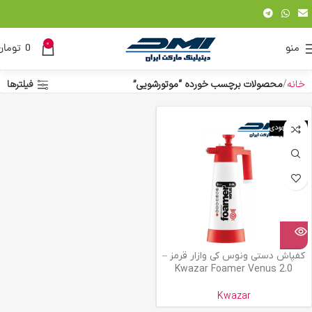
0
منو
0
تومان
خانه
محصولات برچسب خورده “موتورشویی”
فیلترها
اتمام موجودی
کفپاش دستی ونوس کی وازار قرمز –
Kwazar Foamer Venus 2.0
Kwazar