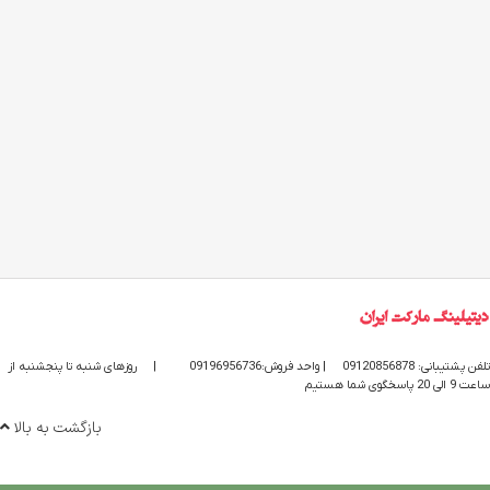
تلفن پشتیبانی: 09120856878
| واحد فروش:09196956736
|
روزهای شنبه تا پنجشنبه از
ساعت 9 الی 20 پاسخگوی شما هستیم
بازگشت به بالا