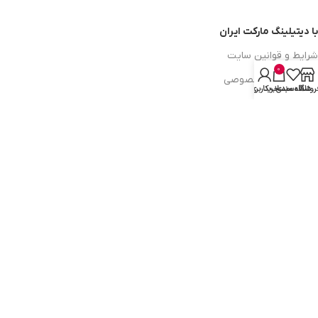
با دیتیلینگ مارکت ایران
شرایط و قوانین سایت
0
سیاست حریم خصوصی
روشگاه
علاقه مندی
سبد خرید
حساب کاربری من
سیاست مرجوعی کالا
روشهای پرداخت
ضمانت اصل بودن کالا
دسترسی به صفحات
ورود به سایت
سبد خرید
محصولات فروشگاه
محصولات حراجی
روشهای ارسال