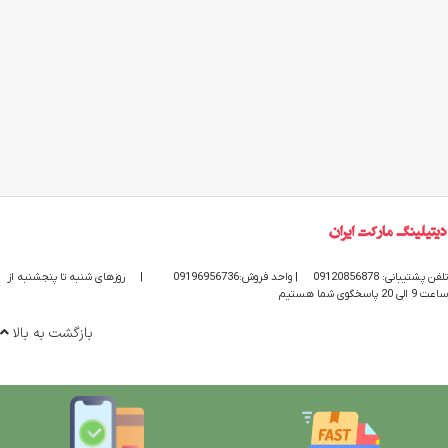
تلفن پشتیبانی: 09120856878
| واحد فروش:09196956736
|
روزهای شنبه تا پنجشنبه از
ساعت 9 الی 20 پاسخگوی شما هستیم
بازگشت به بالا