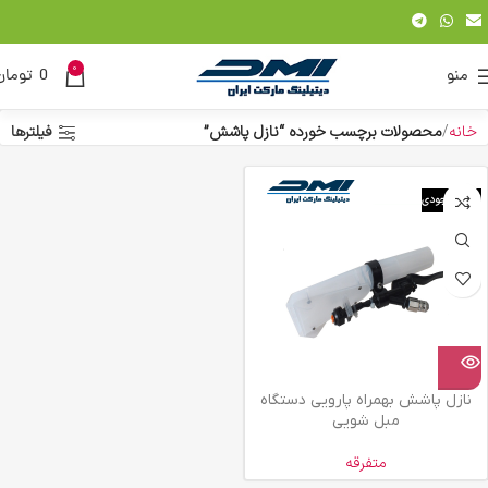
0
منو
0
تومان
خانه
محصولات برچسب خورده “نازل پاشش”
فیلترها
اتمام موجودی
نازل پاشش بهمراه پارویی دستگاه
مبل شویی
متفرقه