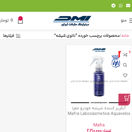
0
منو
0
تومان
خانه
محصولات برچسب خورده “نانوی شیشه”
فیلترها
ویژه
آبگریز کننده شیشه خودرو مفرا
Mafra Labocasmetica Aquavelox
Mafra
تومان
2.210.000