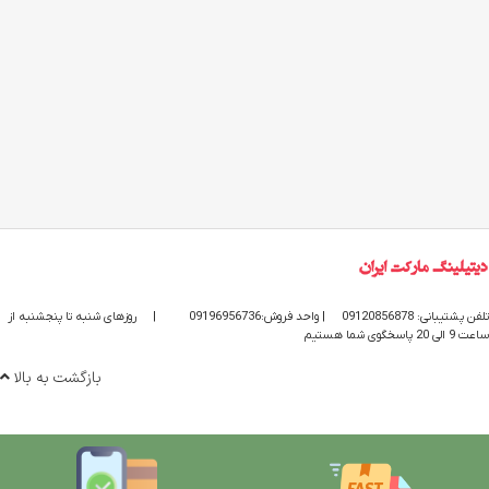
تلفن پشتیبانی: 09120856878
| واحد فروش:09196956736
|
روزهای شنبه تا پنجشنبه از
ساعت 9 الی 20 پاسخگوی شما هستیم
بازگشت به بالا