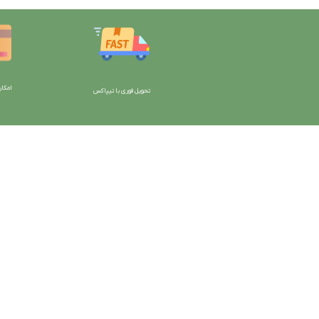
امکان
تحویل فوری با تیپاکس
با دیتیلینگ مارکت ایران
دسترسی به صفحات
شرایط و قوانین سایت
ورود به سایت
سیاست حریم خصوصی
سبد خرید
سیاست مرجوعی کالا
محصولات فروشگاه
روشهای پرداخت
محصولات حراجی
ضمانت اصل بودن کالا
روشهای ارسال