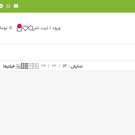
0
ورود / ثبت نام
0
توما
نمایش
12
24
36
فیلترها