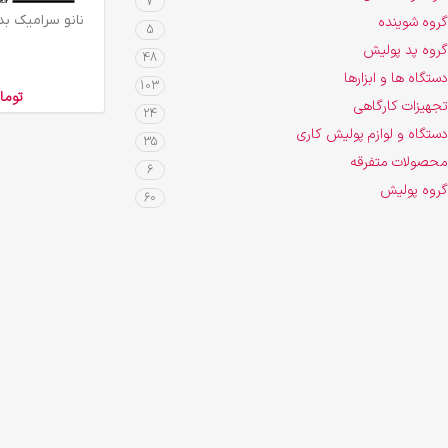
7
افزودن به سبد خرید
نانو سرامیک ب
گروه شوینده
5
گروه پد پولیش
48
دستگاه ها و ابزارها
103
توما
تجهیزات کارگاهی
24
دستگاه و لوازم پولیش کاری
35
محصولات متفرقه
6
گروه پولیش
60