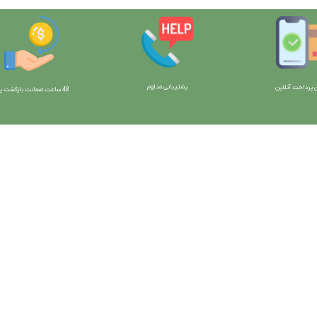
پشتیبانی مداوم
 پرداخت آنلاین
48 ساعت ضمانت بازگش
ت پو
ارتباط با ما:
خوی - بلوار رسالت - روبروی زنبورداران
واحد فروش: 09196956736
واحد پشتیبانی (واتساپ): 09120856878