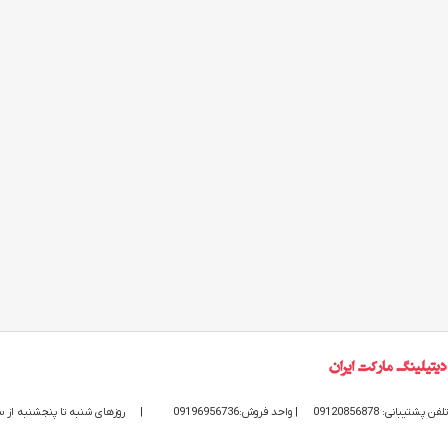
تلفن پشتیبانی: 09120856878
| واحد فروش:09196956736
|
روزهای شنبه تا پنجشنبه از ساعت 9 الی 20 پاسخگوی