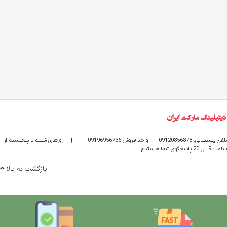
تلفن پشتیبانی: 09120856878
| واحد فروش:09196956736
|
روزهای شنبه تا پنجشنبه از
ساعت 9 الی 20 پاسخگوی شما هستیم
بازگشت به بالا