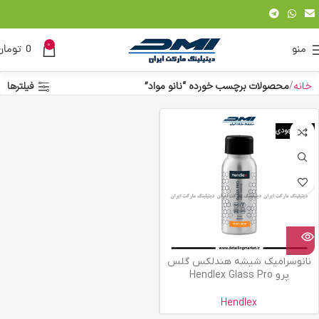
0
منو
0
تومان
خانه
محصولات برچسب خورده “نانو مواد”
فیلترها
اتمام موجودی
نانوسرامیک شیشه هندلکس گلس
پرو Hendlex Glass Pro
Hendlex