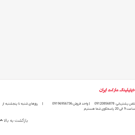
تلفن پشتیبانی: 09120856878
| واحد فروش:09196956736
|
روزهای شنبه تا پنجشنبه از
ساعت 9 الی 20 پاسخگوی شما هستیم
بازگشت به بالا