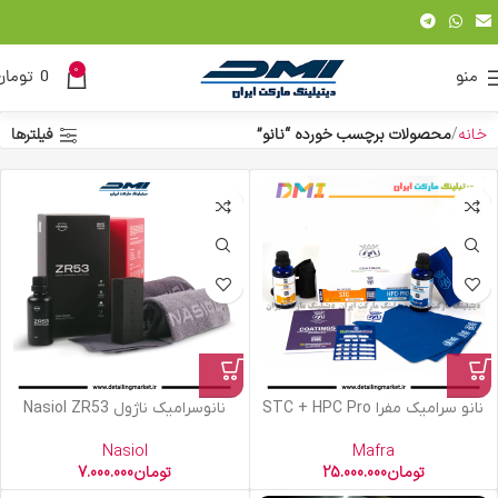
0
منو
0
تومان
خانه
محصولات برچسب خورده “نانو”
فیلترها
نانو سرامیک مفرا STC + HPC Pro
نانوسرامیک ناژول Nasiol ZR53
Nasiol
Mafra
تومان
25.000.000
تومان
7.000.000