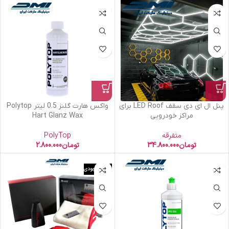
پنل ال ای دی سقف LED Roof برای
واکس هارت گلنز 0.5 لیتر Polytop
مراکز خودرویی
Hart Glanz Wax
متفرقه
PolyTop
تومان
34.800.000
تومان
2.800.000
اتمام موجودی