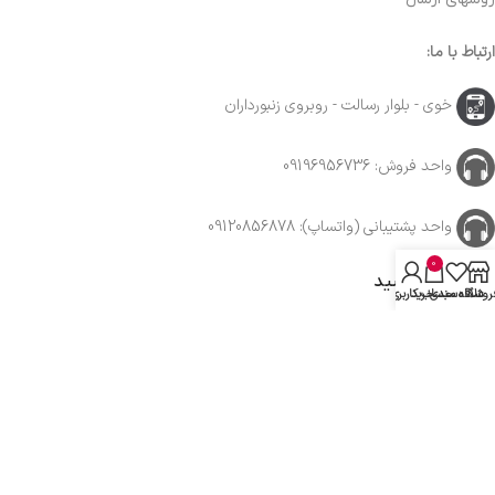
ارتباط با ما:
خوی - بلوار رسالت - روبروی زنبورداران
واحد فروش: 09196956736
واحد پشتیبانی (واتساپ): 09120856878
0
با ما همراه باشید
روشگاه
علاقه مندی
سبد خرید
حساب کاربری من
از جدیدترین تخفیف ها با خبر شوید …