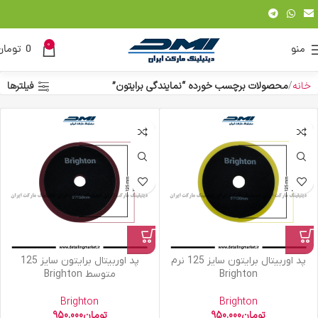
0
منو
0
تومان
خانه
محصولات برچسب خورده “نمایندگی برایتون”
فیلترها
پد اوربیتال برایتون سایز 125 نرم
پد اوربیتال برایتون سایز 125
Brighton
متوسط Brighton
Brighton
Brighton
تومان
950.000
تومان
950.000