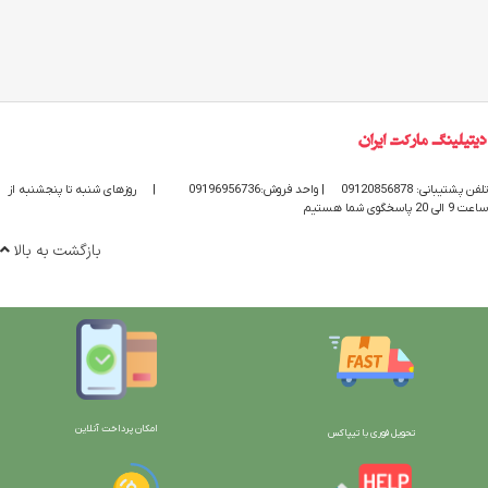
تلفن پشتیبانی: 09120856878
| واحد فروش:09196956736
|
روزهای شنبه تا پنجشنبه از
ساعت 9 الی 20 پاسخگوی شما هستیم
بازگشت به بالا
امکان پرداخت آنلاین
تحویل فوری با تیپاکس