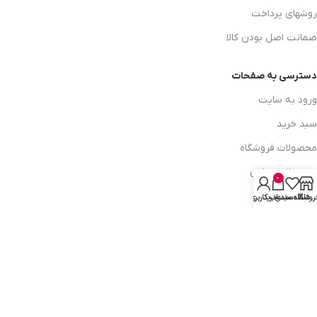
روشهای پرداخت
ضمانت اصل بودن کالا
دسترسی به صفحات
ورود به سایت
سبد خرید
محصولات فروشگاه
محصولات حراجی
0
روشهای ارسال
روشگاه
علاقه مندی
سبد خرید
حساب کاربری من
ارتباط با ما:
خوی - بلوار رسالت - روبروی زنبورداران
واحد فروش: 09196956736