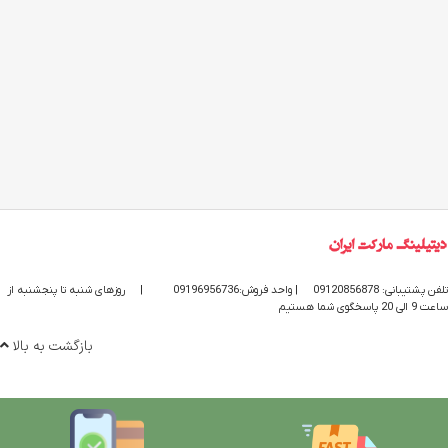
تلفن پشتیبانی: 09120856878
| واحد فروش:09196956736
|
روزهای شنبه تا پنجشنبه از
ساعت 9 الی 20 پاسخگوی شما هستیم
بازگشت به بالا