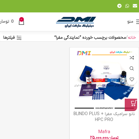
0
منو
0
تومان
خانه
محصولات برچسب خورده “نمایندگی مفرا”
فیلترها
نانو سرامیک مفرا BLINDO PLUS +
HPC PRO
Mafra
تومان
25.000.000