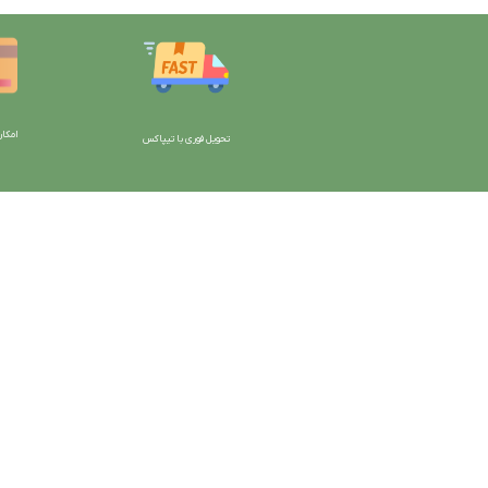
امکان
تحویل فوری با تیپاکس
با دیتیلینگ مارکت ایران
دسترسی به صفحات
شرایط و قوانین سایت
ورود به سایت
سیاست حریم خصوصی
سبد خرید
سیاست مرجوعی کالا
محصولات فروشگاه
روشهای پرداخت
محصولات حراجی
ضمانت اصل بودن کالا
روشهای ارسال