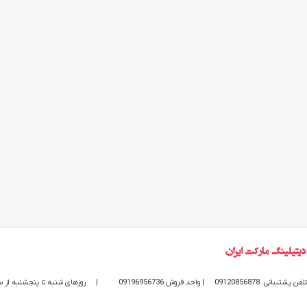
تلفن پشتیبانی: 09120856878
| واحد فروش:09196956736
|
روزهای شنبه تا پنجشنبه از ساعت 9 الی 20 پاسخگوی