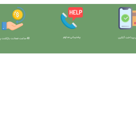
پشتیبانی مداوم
 پرداخت آنلاین
48 ساعت ضمانت بازگش
ت پو
ارتباط با ما:
خوی - بلوار رسالت - روبروی زنبورداران
واحد فروش: 09196956736
واحد پشتیبانی (واتساپ): 09120856878