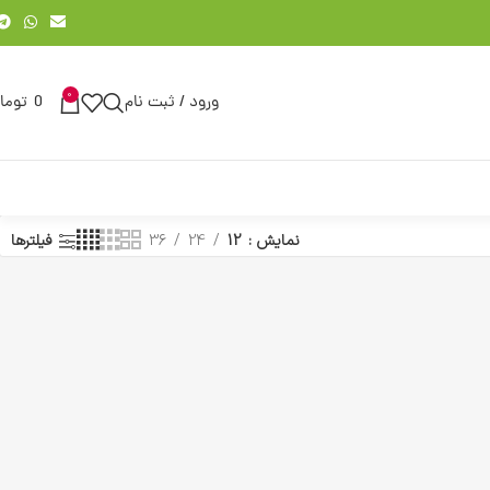
0
ورود / ثبت نام
0
توما
نمایش
12
24
36
فیلترها