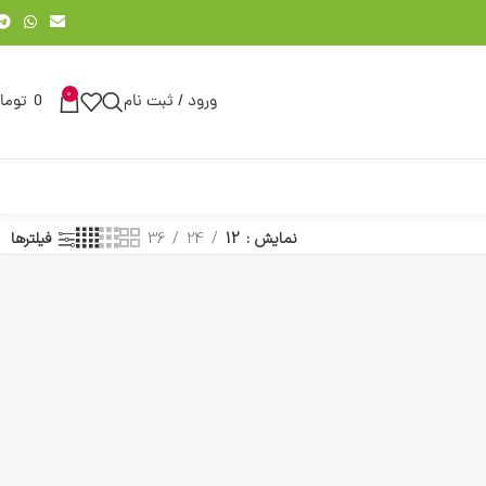
0
ورود / ثبت نام
0
توما
نمایش
12
24
36
فیلترها