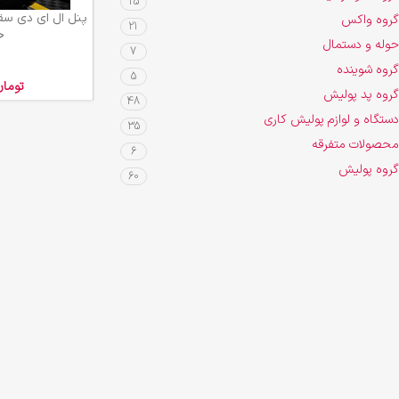
25
افزودن به سبد خرید
گروه واکس
21
خ
حوله و دستمال
7
گروه شوینده
5
توما
گروه پد پولیش
48
دستگاه و لوازم پولیش کاری
35
محصولات متفرقه
6
گروه پولیش
60