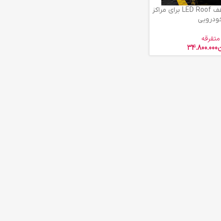
پنل ال ای دی سقف LED Roof برای مراکز
ودرویی
متفرقه
ن
34.800.000