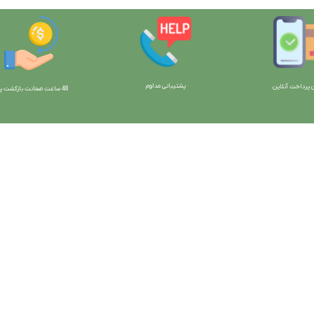
پشتیبانی مداوم
 پرداخت آنلاین
48 ساعت ضمانت بازگش
ت پو
ارتباط با ما:
خوی - بلوار رسالت - روبروی زنبورداران
واحد فروش: 09196956736
واحد پشتیبانی (واتساپ): 09120856878