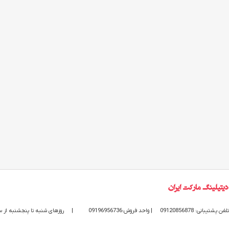
تلفن پشتیبانی: 09120856878
| واحد فروش:09196956736
|
روزهای شنبه تا پنجشنبه از ساعت 9 الی 20 پاسخگوی