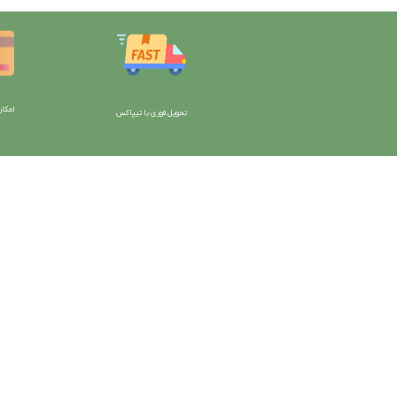
امکان
تحویل فوری با تیپاکس
با دیتیلینگ مارکت ایران
دسترسی به صفحات
شرایط و قوانین سایت
ورود به سایت
سیاست حریم خصوصی
سبد خرید
سیاست مرجوعی کالا
محصولات فروشگاه
روشهای پرداخت
محصولات حراجی
ضمانت اصل بودن کالا
روشهای ارسال