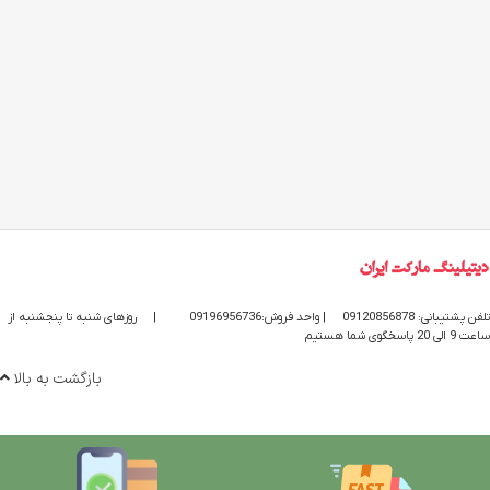
تلفن پشتیبانی: 09120856878
| واحد فروش:09196956736
|
روزهای شنبه تا پنجشنبه از
ساعت 9 الی 20 پاسخگوی شما هستیم
بازگشت به بالا