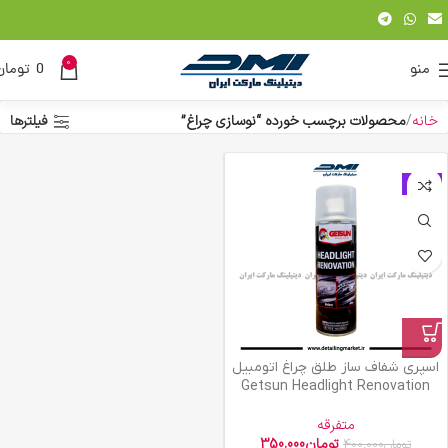
0
منو
0
تومان
خانه
محصولات برچسب خورده “نوسازی چراغ”
فیلترها
حراج
اسپری شفاف ساز طلق چراغ اتومبیل
Getsun Headlight Renovation
متفرقه
تومان
350.000
تومان
400.000