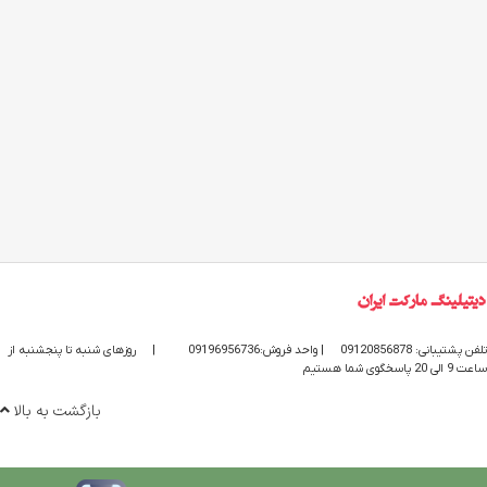
تلفن پشتیبانی: 09120856878
| واحد فروش:09196956736
|
روزهای شنبه تا پنجشنبه از
ساعت 9 الی 20 پاسخگوی شما هستیم
بازگشت به بالا