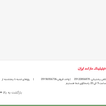
تلفن پشتیبانی: 09120856878
| واحد فروش:09196956736
|
روزهای شنبه تا پنجشنبه از
ساعت 9 الی 20 پاسخگوی شما هستیم
بازگشت به بالا