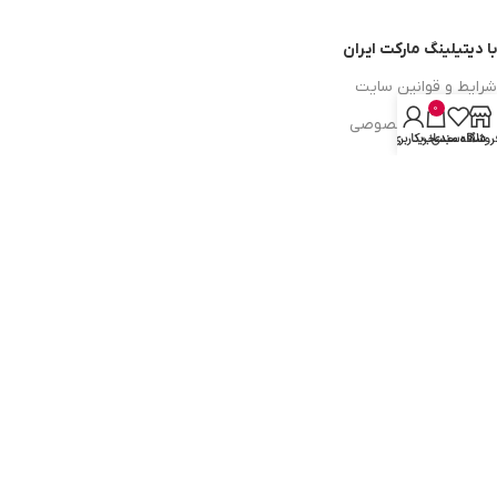
با دیتیلینگ مارکت ایران
شرایط و قوانین سایت
0
سیاست حریم خصوصی
روشگاه
علاقه مندی
سبد خرید
حساب کاربری من
سیاست مرجوعی کالا
روشهای پرداخت
ضمانت اصل بودن کالا
دسترسی به صفحات
ورود به سایت
سبد خرید
محصولات فروشگاه
محصولات حراجی
روشهای ارسال