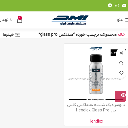
0
منو
0
تومان
خانه
محصولات برچسب خورده “هندلکس glass pro”
فیلترها
اتمام موجودی
نانوسرامیک شیشه هندلکس گلس
پرو Hendlex Glass Pro
Hendlex