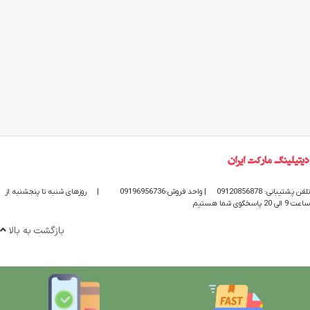
تلفن پشتیبانی: 09120856878
| واحد فروش:09196956736
|
روزهای شنبه تا پنجشنبه از
ساعت 9 الی 20 پاسخگوی شما هستیم
بازگشت به بالا