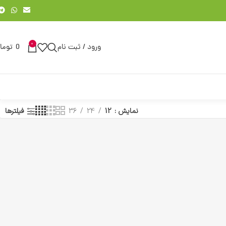
0
ورود / ثبت نام
0
توما
نمایش
12
24
36
فیلترها