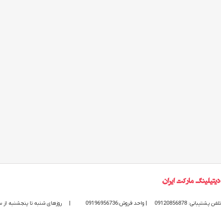
تلفن پشتیبانی: 09120856878
| واحد فروش:09196956736
|
روزهای شنبه تا پنجشنبه از ساعت 9 الی 20 پاسخگوی