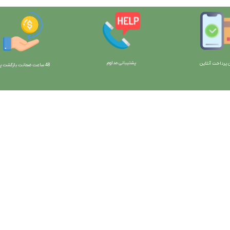
پشتیبانی مداوم
 پرداخت آنلاین
48 ساعت ضمانت بازگش
ت پو
ارتباط با ما:
خوی - بلوار رسالت - روبروی زنبورداران
واحد فروش: 09196956736
واحد پشتیبانی (واتساپ): 09120856878