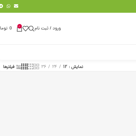
0
ورود / ثبت نام
0
توما
نمایش
12
24
36
فیلترها