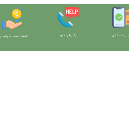
پشتیبانی مداوم
 پرداخت آنلاین
48 ساعت ضمانت بازگش
ت پو
ارتباط با ما:
خوی - بلوار رسالت - روبروی زنبورداران
واحد فروش: 09196956736
واحد پشتیبانی (واتساپ): 09120856878