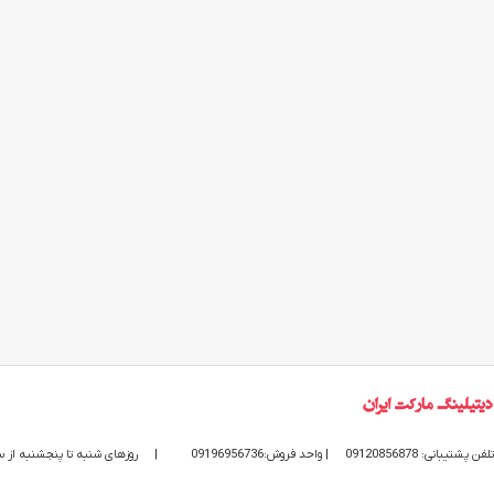
تلفن پشتیبانی: 09120856878
| واحد فروش:09196956736
|
روزهای شنبه تا پنجشنبه از ساعت 9 الی 20 پاسخگوی