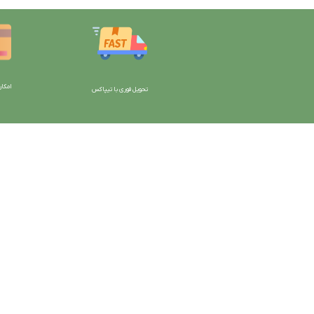
امکان
تحویل فوری با تیپاکس
با دیتیلینگ مارکت ایران
دسترسی به صفحات
شرایط و قوانین سایت
ورود به سایت
سیاست حریم خصوصی
سبد خرید
سیاست مرجوعی کالا
محصولات فروشگاه
روشهای پرداخت
محصولات حراجی
ضمانت اصل بودن کالا
روشهای ارسال