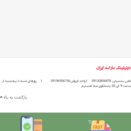
تلفن پشتیبانی: 09120856878
| واحد فروش:09196956736
|
روزهای شنبه تا پنجشنبه از
ساعت 9 الی 20 پاسخگوی شما هستیم
بازگشت به بالا