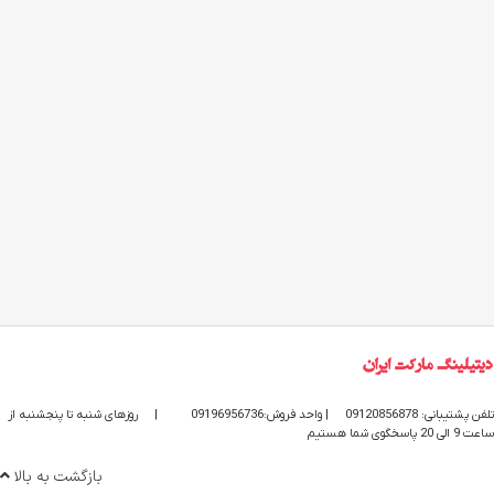
تلفن پشتیبانی: 09120856878
| واحد فروش:09196956736
|
روزهای شنبه تا پنجشنبه از
ساعت 9 الی 20 پاسخگوی شما هستیم
بازگشت به بالا