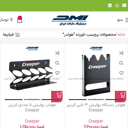
0
منو
0
تومان
خانه
محصولات برچسب خورده “هولدر”
فیلترها
هولدر دستگاه پولیش ۳ تایی کریپر
هولدر پولیش ۵ عددی کریپر
Creeper
Creeper
Creeper
Creeper
تومان
2.600.000
تومان
1.250.000