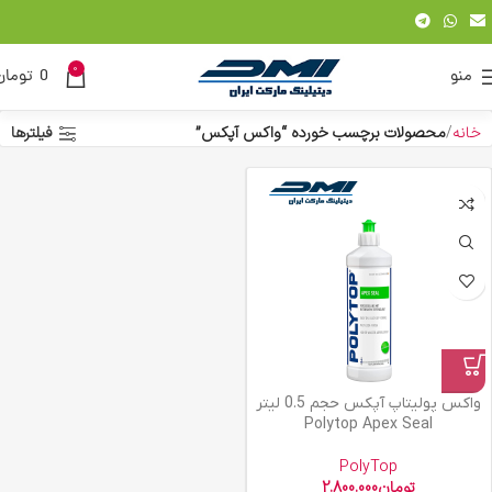
0
منو
0
تومان
خانه
محصولات برچسب خورده “واکس آپکس”
فیلترها
واکس پولیتاپ آپکس حجم 0.5 لیتر
Polytop Apex Seal
PolyTop
تومان
2.800.000