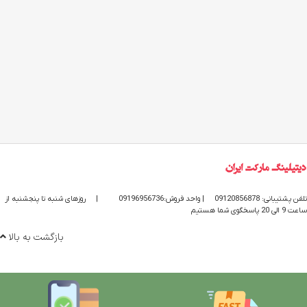
تلفن پشتیبانی: 09120856878
| واحد فروش:09196956736
|
روزهای شنبه تا پنجشنبه از
ساعت 9 الی 20 پاسخگوی شما هستیم
بازگشت به بالا