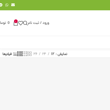
0
ورود / ثبت نام
0
توما
نمایش
12
24
36
فیلترها