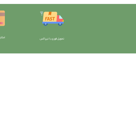
امکان
تحویل فوری با تیپاکس
با دیتیلینگ مارکت ایران
دسترسی به صفحات
شرایط و قوانین سایت
ورود به سایت
سیاست حریم خصوصی
سبد خرید
سیاست مرجوعی کالا
محصولات فروشگاه
روشهای پرداخت
محصولات حراجی
ضمانت اصل بودن کالا
روشهای ارسال