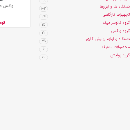
48
افزودن به سبد خرید
واکس طو
دستگاه ها و ابزارها
103
تجهیزات کارگاهی
24
گروه نانوسرامیک
توم
25
گروه واکس
21
دستگاه و لوازم پولیش کاری
35
محصولات متفرقه
6
گروه پولیش
60