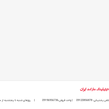
تلفن پشتیبانی: 09120856878
| واحد فروش:09196956736
|
روزهای شنبه تا پنجشنبه از ساعت 9 الی 20 پاسخگوی