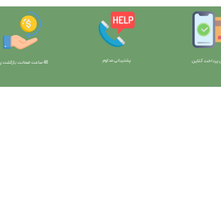
پشتیبانی مداوم
 پرداخت آنلاین
48 ساعت ضمانت بازگش
ت پو
ارتباط با ما:
خوی - بلوار رسالت - روبروی زنبورداران
واحد فروش: 09196956736
واحد پشتیبانی (واتساپ): 09120856878