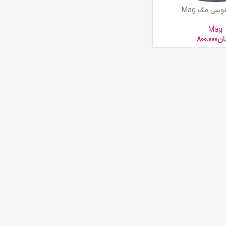
سی مگ Mag
Mag
ان
800.000