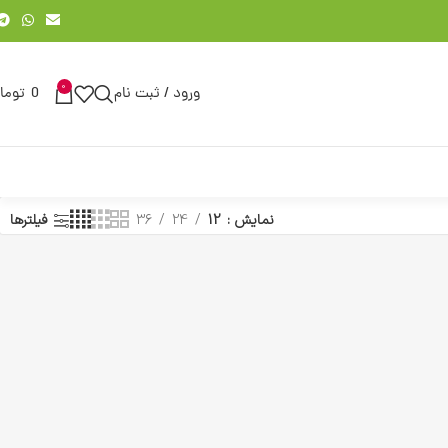
0
ورود / ثبت نام
0
توما
نمایش
12
24
36
فیلترها