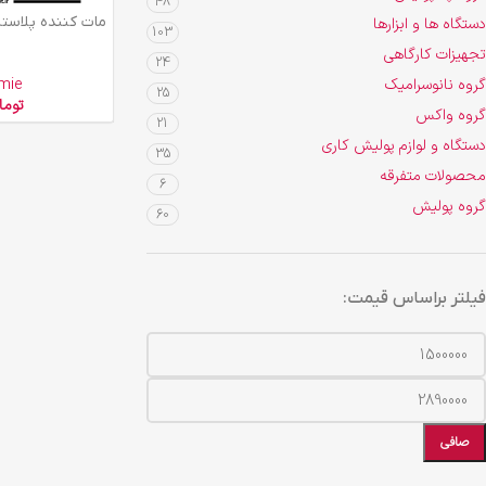
48
افزودن به سبد خرید
دستگاه ها و ابزارها
103
تجهیزات کارگاهی
24
گروه نانوسرامیک
mie
25
توما
گروه واکس
21
دستگاه و لوازم پولیش کاری
35
محصولات متفرقه
6
گروه پولیش
60
فیلتر براساس قیمت:
صافی