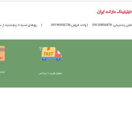
تلفن پشتیبانی: 09120856878
| واحد فروش:09196956736
|
روزهای شنبه تا پنجشنبه از ساعت 9 الی 20 پاسخگوی
امکان
تحویل فوری با تیپاکس
با دیتیلینگ مارکت ایران
دسترسی به صفحات
شرایط و قوانین سایت
ورود به سایت
سیاست حریم خصوصی
سبد خرید