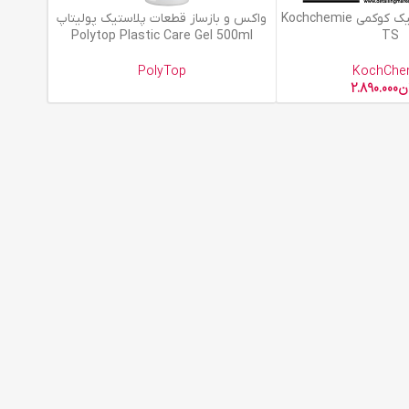
اطلاعات بیشتر
مات کننده پلاستیک کوکمی Kochchemie
واکس و بازساز قطعات پلاستیک پولیتاپ
Polytop Plastic Care Gel 500ml
TS
PolyTop
KochChe
ن
2.890.000