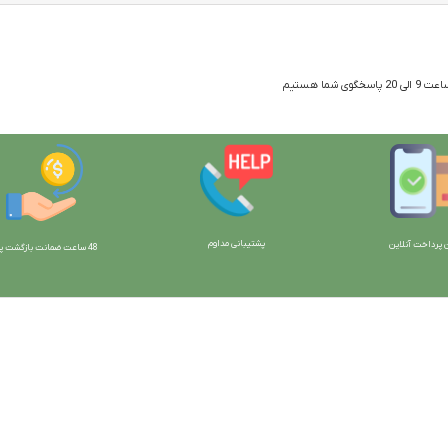
 شما هستیم
پشتیبانی مداوم
 پرداخت آنلاین
48 ساعت ضمانت بازگش
ت پو
ارتباط با ما:
خوی - بلوار رسالت - روبروی زنبورداران