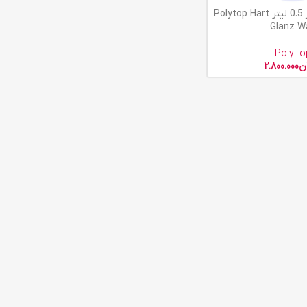
واکس هارت گلنز 0.5 لیتر Polytop Hart
Glanz W
PolyTo
ن
2.800.000