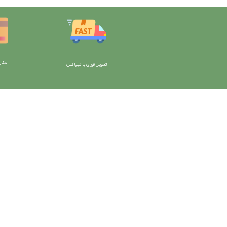
امکان
تحویل فوری با تیپاکس
با دیتیلینگ مارکت ایران
دسترسی به صفحات
شرایط و قوانین سایت
ورود به سایت
سیاست حریم خصوصی
سبد خرید
سیاست مرجوعی کالا
محصولات فروشگاه
روشهای پرداخت
محصولات حراجی
ضمانت اصل بودن کالا
روشهای ارسال