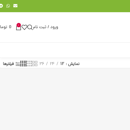
0
ورود / ثبت نام
0
توما
نمایش
12
24
36
فیلترها