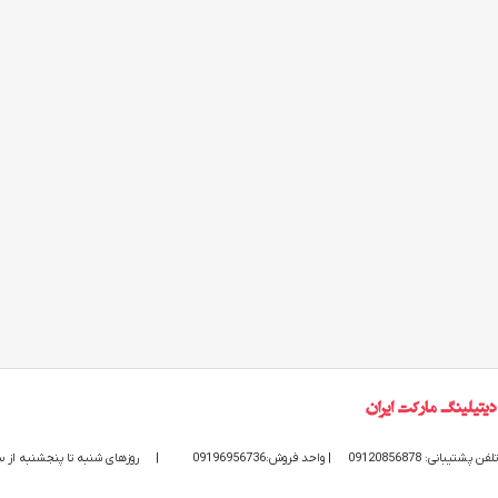
تلفن پشتیبانی: 09120856878
| واحد فروش:09196956736
|
روزهای شنبه تا پنجشنبه از ساعت 9 الی 20 پاسخگوی