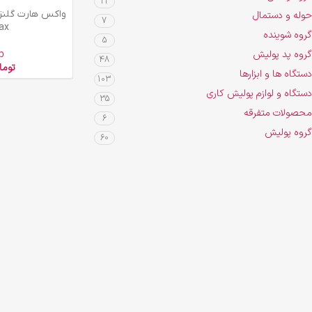
21
افزودن به سبد خرید
حوله و دستمال
7
ax
گروه شوینده
5
گروه پد پولیش
p
48
توما
دستگاه ها و ابزارها
103
دستگاه و لوازم پولیش کاری
35
محصولات متفرقه
6
گروه پولیش
60