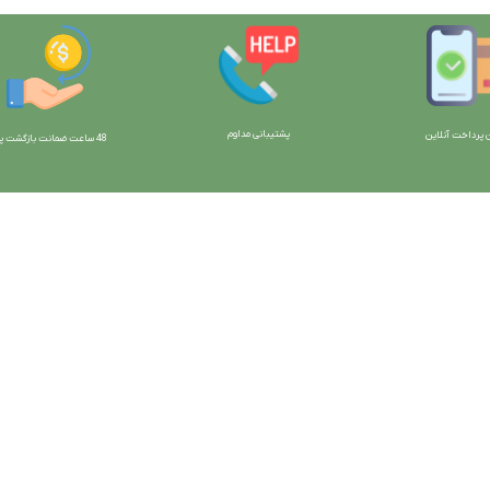
پشتیبانی مداوم
 پرداخت آنلاین
48 ساعت ضمانت بازگش
ت پو
ارتباط با ما:
خوی - بلوار رسالت - روبروی زنبورداران
واحد فروش: 09196956736
واحد پشتیبانی (واتساپ): 09120856878