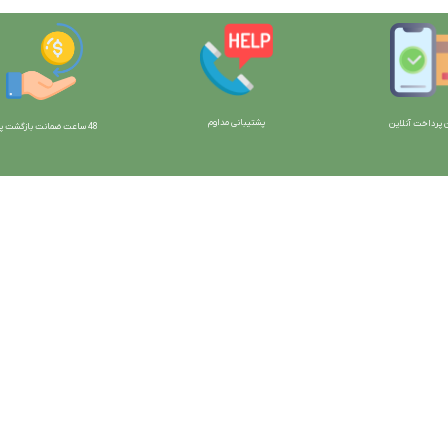
پشتیبانی مداوم
 پرداخت آنلاین
48 ساعت ضمانت بازگش
ت پو
ارتباط با ما:
خوی - بلوار رسالت - روبروی زنبورداران
واحد فروش: 09196956736
واحد پشتیبانی (واتساپ): 09120856878