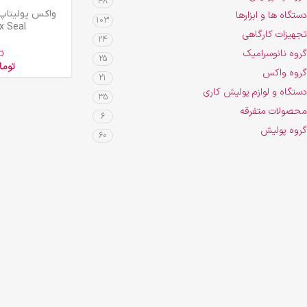
48
افزودن به سبد خرید
دستگاه ها و ابزارها
103
x Seal
تجهیزات کارگاهی
24
گروه نانوسرامیک
p
25
توما
گروه واکس
21
دستگاه و لوازم پولیش کاری
35
محصولات متفرقه
6
گروه پولیش
60