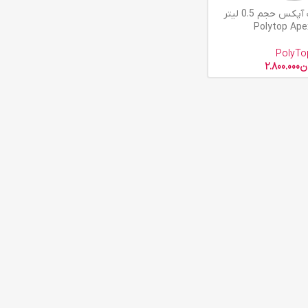
واکس پولیتاپ آپکس حجم 0.5 لیتر
Polytop Ape
PolyTo
ن
2.800.000