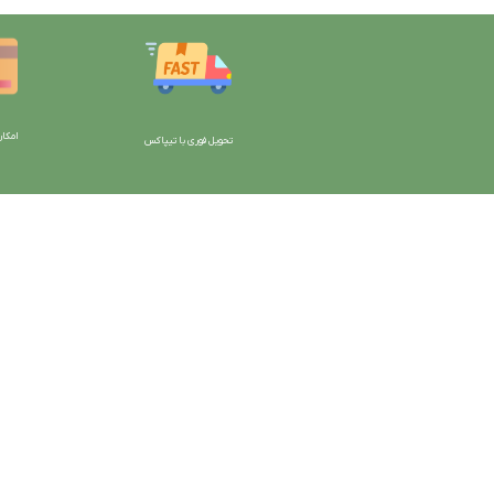
امکان
تحویل فوری با تیپاکس
با دیتیلینگ مارکت ایران
دسترسی به صفحات
شرایط و قوانین سایت
ورود به سایت
سیاست حریم خصوصی
سبد خرید
سیاست مرجوعی کالا
محصولات فروشگاه
روشهای پرداخت
محصولات حراجی
ضمانت اصل بودن کالا
روشهای ارسال