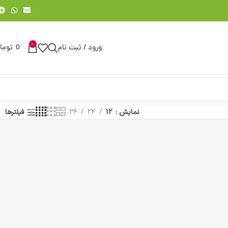
0
ورود / ثبت نام
0
توما
نمایش
12
24
36
فیلترها