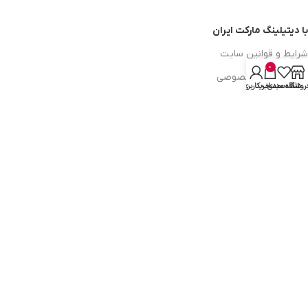
با دیتیلینگ مارکت ایران
شرایط و قوانین سایت
0
سیاست حریم خصوصی
روشگاه
علاقه مندی
سبد خرید
حساب کاربری من
سیاست مرجوعی کالا
روشهای پرداخت
ضمانت اصل بودن کالا
دسترسی به صفحات
ورود به سایت
سبد خرید
محصولات فروشگاه
محصولات حراجی
روشهای ارسال