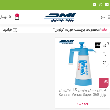
0
منو
0
تومان
خانه
محصولات برچسب خورده “ونوس”
فیلترها
اتمام موجودی
آبپاش دستی ونوس 1.5 لیتری کی
وازار Kwazar Venus Super 360
Kwazar