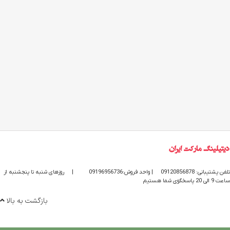
تلفن پشتیبانی: 09120856878
| واحد فروش:09196956736
|
روزهای شنبه تا پنجشنبه از
ساعت 9 الی 20 پاسخگوی شما هستیم
بازگشت به بالا