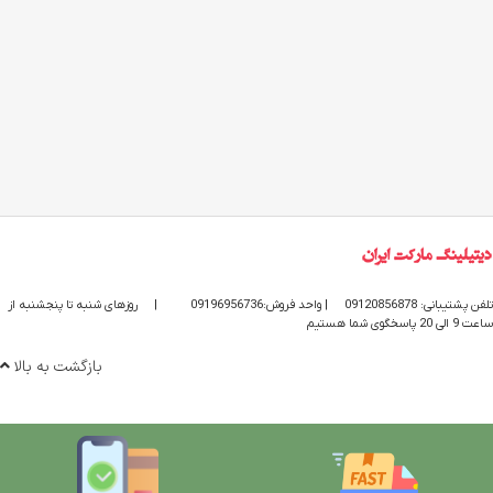
تلفن پشتیبانی: 09120856878
| واحد فروش:09196956736
|
روزهای شنبه تا پنجشنبه از
ساعت 9 الی 20 پاسخگوی شما هستیم
بازگشت به بالا