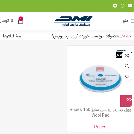
0
منو
0
تومان
خانه
محصولات برچسب خورده “وول پد روپس”
فیلترها
اتمام موجودی
وول پد زبر روپس سایز 150 Rupes
Wool Pad
Rupes