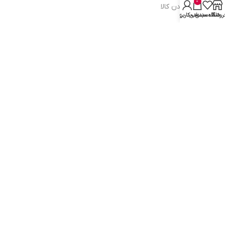
0
ضمانت اصل بودن کالا
روشگاه
علاقه مندی
سبد خرید
حساب کاربری من
دسترسی به صفحات
ورود به سایت
سبد خرید
محصولات فروشگاه
محصولات حراجی
روشهای ارسال
ارتباط با ما:
خوی - بلوار رسالت - روبروی زنبورداران
واحد فروش: 09196956736
واحد پشتیبانی (واتساپ): 09120856878