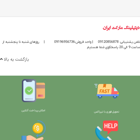
تلفن پشتیبانی: 09120856878
| واحد فروش:09196956736
|
روزهای شنبه تا پنجشنبه از
ساعت 9 الی 20 پاسخگوی شما هستیم
بازگشت به بالا
امکان پرداخت آنلاین
تحویل فوری با تیپاکس