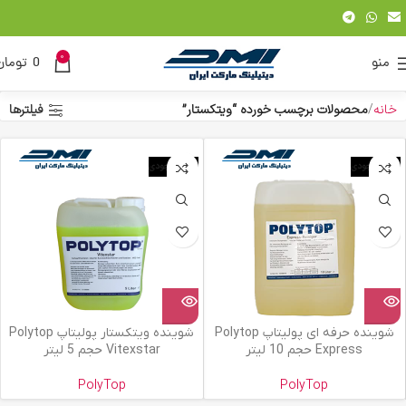
0
منو
0
تومان
خانه
محصولات برچسب خورده “ویتکستار”
فیلترها
اتمام موجودی
اتمام موجودی
شوینده حرفه ای پولیتاپ Polytop
شوینده ویتکستار پولیتاپ Polytop
Express حجم 10 لیتر
Vitexstar حجم 5 لیتر
PolyTop
PolyTop