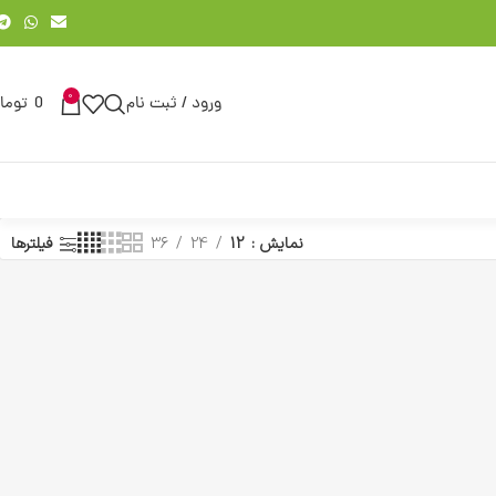
0
ورود / ثبت نام
0
توما
نمایش
12
24
36
فیلترها