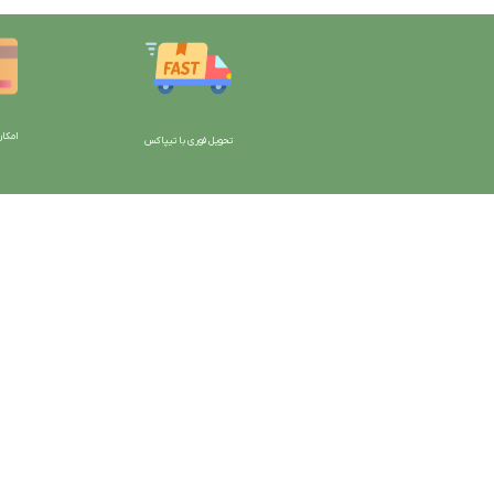
امکان
تحویل فوری با تیپاکس
با دیتیلینگ مارکت ایران
دسترسی به صفحات
شرایط و قوانین سایت
ورود به سایت
سیاست حریم خصوصی
سبد خرید
سیاست مرجوعی کالا
محصولات فروشگاه
روشهای پرداخت
محصولات حراجی
ضمانت اصل بودن کالا
روشهای ارسال