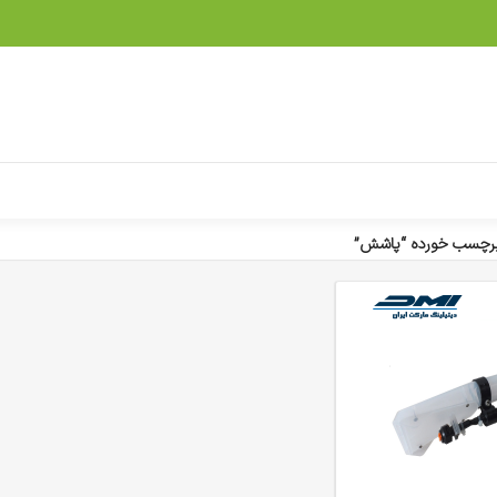
رچسب خورده “پاشش”