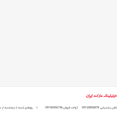
تلفن پشتیبانی: 09120856878
| واحد فروش:09196956736
|
روزهای شنبه تا پنجشنبه از ساعت 9 الی 20 پاسخگوی