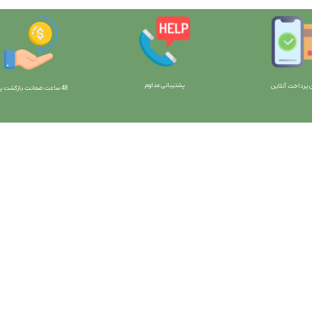
پشتیبانی مداوم
 پرداخت آنلاین
48 ساعت ضمانت بازگش
ت پو
ارتباط با ما:
خوی - بلوار رسالت - روبروی زنبورداران
واحد فروش: 09196956736
واحد پشتیبانی (واتساپ): 09120856878