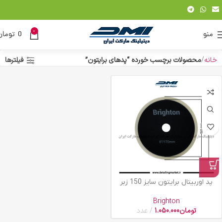
0
منو
0
تومان
خانه
محصولات برچسب خورده “پدهای برایتون”
فیلترها
پد اوربیتال برایتون سایز 150 زبر
Brighton
تومان
1.050.000
عدد