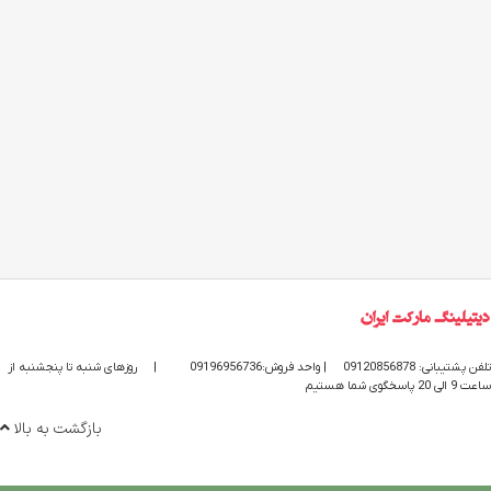
تلفن پشتیبانی: 09120856878
| واحد فروش:09196956736
|
روزهای شنبه تا پنجشنبه از
ساعت 9 الی 20 پاسخگوی شما هستیم
بازگشت به بالا