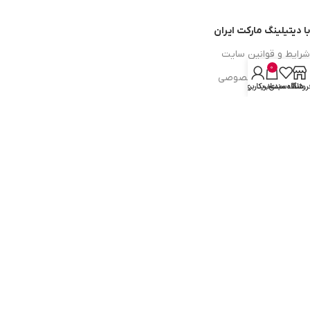
با دیتیلینگ مارکت ایران
شرایط و قوانین سایت
0
سیاست حریم خصوصی
روشگاه
علاقه مندی
سبد خرید
حساب کاربری من
سیاست مرجوعی کالا
روشهای پرداخت
ضمانت اصل بودن کالا
دسترسی به صفحات
ورود به سایت
سبد خرید
محصولات فروشگاه
محصولات حراجی
روشهای ارسال