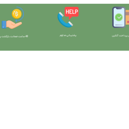
پشتیبانی مداوم
 پرداخت آنلاین
48 ساعت ضمانت بازگش
ت پو
ارتباط با ما:
خوی - بلوار رسالت - روبروی زنبورداران
واحد فروش: 09196956736
واحد پشتیبانی (واتساپ): 09120856878