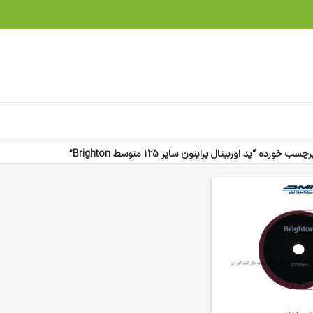
ورده “پد اوربیتال برایتون سایز 125 متوسط Brighton”