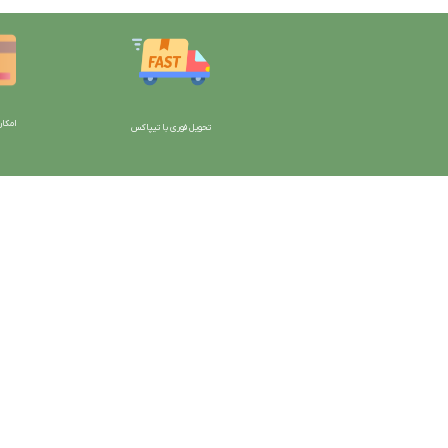
امکان
تحویل فوری با تیپاکس
با دیتیلینگ مارکت ایران
دسترسی به صفحات
شرایط و قوانین سایت
ورود به سایت
سیاست حریم خصوصی
سبد خرید
سیاست مرجوعی کالا
محصولات فروشگاه
روشهای پرداخت
محصولات حراجی
ضمانت اصل بودن کالا
روشهای ارسال