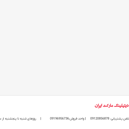
تلفن پشتیبانی: 09120856878
| واحد فروش:09196956736
|
روزهای شنبه تا پنجشنبه از ساعت 9 الی 20 پاسخگوی