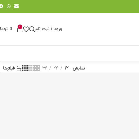
0
ورود / ثبت نام
0
توما
نمایش
12
24
36
فیلترها