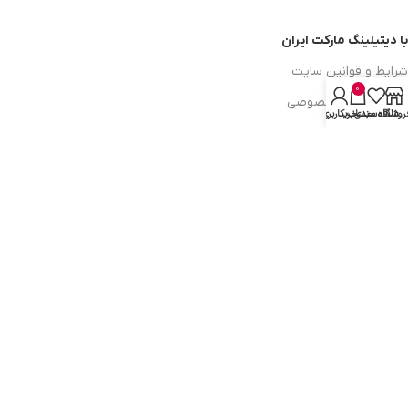
با دیتیلینگ مارکت ایران
شرایط و قوانین سایت
0
سیاست حریم خصوصی
روشگاه
علاقه مندی
سبد خرید
حساب کاربری من
سیاست مرجوعی کالا
روشهای پرداخت
ضمانت اصل بودن کالا
دسترسی به صفحات
ورود به سایت
سبد خرید
محصولات فروشگاه
محصولات حراجی
روشهای ارسال