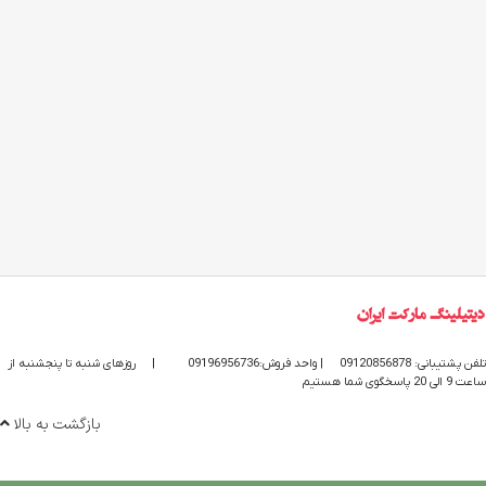
تلفن پشتیبانی: 09120856878
| واحد فروش:09196956736
|
روزهای شنبه تا پنجشنبه از
ساعت 9 الی 20 پاسخگوی شما هستیم
بازگشت به بالا