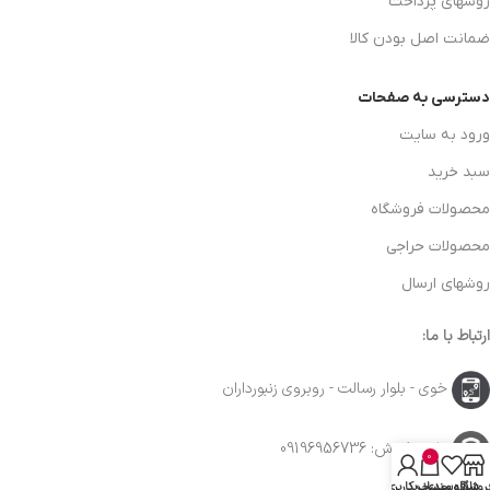
روشهای پرداخت
ضمانت اصل بودن کالا
دسترسی به صفحات
ورود به سایت
سبد خرید
محصولات فروشگاه
محصولات حراجی
روشهای ارسال
ارتباط با ما:
خوی - بلوار رسالت - روبروی زنبورداران
واحد فروش: 09196956736
0
روشگاه
علاقه مندی
سبد خرید
حساب کاربری من