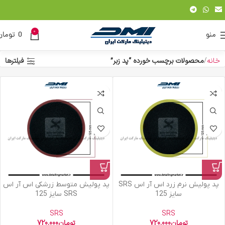
0
منو
0
تومان
خانه
محصولات برچسب خورده “پد زبر”
فیلترها
پد پولیش نرم زرد اس آر اس SRS
پد پولیش متوسط زرشکی اس آر اس
سایز 125
SRS سایز 125
SRS
SRS
تومان
720.000
تومان
720.000