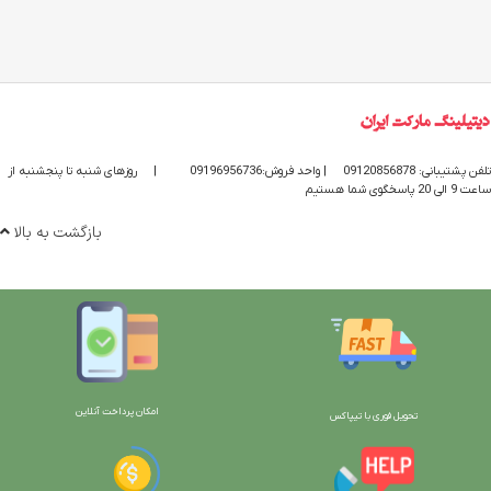
تلفن پشتیبانی: 09120856878
| واحد فروش:09196956736
|
روزهای شنبه تا پنجشنبه از
ساعت 9 الی 20 پاسخگوی شما هستیم
بازگشت به بالا
امکان پرداخت آنلاین
تحویل فوری با تیپاکس