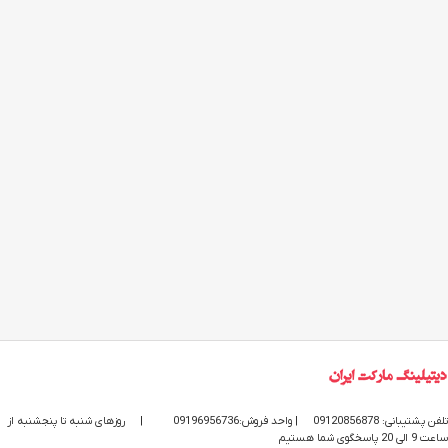
تلفن پشتیبانی: 09120856878
| واحد فروش:09196956736
|
روزهای شنبه تا پنجشنبه از
ساعت 9 الی 20 پاسخگوی شما هستیم