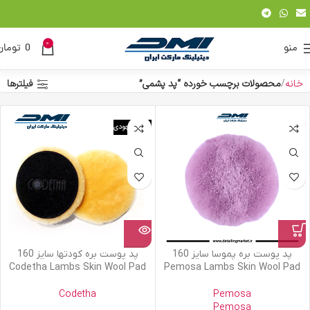
0
منو
0
تومان
خانه
محصولات برچسب خورده “پد پشمی”
فیلترها
اتمام موجودی
پد پوست بره پموسا سایز 160
پد پوست بره کودتها سایز 160
Codetha Lambs Skin Wool Pad
Pemosa Lambs Skin Wool Pad
Codetha
Pemosa
Pemosa