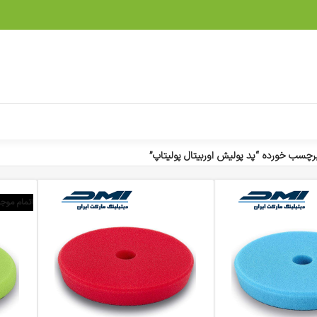
چسب خورده “پد پولیش اوربیتال پولیتاپ”
اتمام موج