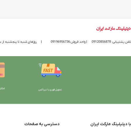
تلفن پشتیبانی: 09120856878
| واحد فروش:09196956736
|
روزهای شنبه تا پنجشنبه از ساعت 9 الی 20 پاسخگوی
امکان
تحویل فوری با تیپاکس
با دیتیلینگ مارکت ایران
دسترسی به صفحات