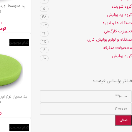
7
افزودن به سبد خرید
گروه شوینده
5
p
گروه پد پولیش
48
دستگاه ها و ابزارها
p
103
توم
تجهیزات کارگاهی
24
دستگاه و لوازم پولیش کاری
35
اتمام موجودی
محصولات متفرقه
6
گروه پولیش
60
فیلتر براساس قیمت:
اطلاعات بیشتر
p
p
صافی
اتمام موجودی