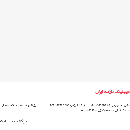
تلفن پشتیبانی: 09120856878
| واحد فروش:09196956736
|
روزهای شنبه تا پنجشنبه از
ساعت 9 الی 20 پاسخگوی شما هستیم
بازگشت به بالا