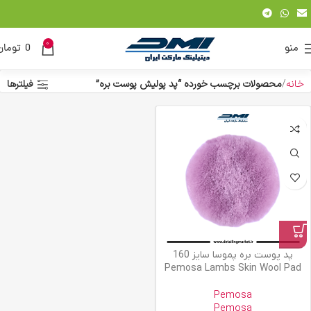
0
منو
0
تومان
خانه
محصولات برچسب خورده “پد پولیش پوست بره”
فیلترها
پد پوست بره پموسا سایز 160
Pemosa Lambs Skin Wool Pad
Pemosa
Pemosa