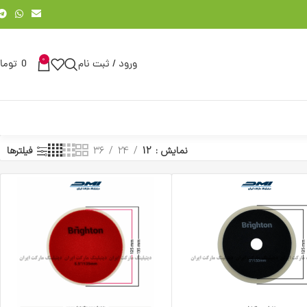
0
ورود / ثبت نام
0
توما
نمایش
12
24
36
فیلترها