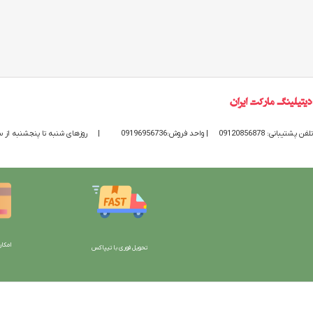
تلفن پشتیبانی: 09120856878
| واحد فروش:09196956736
|
روزهای شنبه تا پنجشنبه از ساعت 9 الی 20 پاسخگوی
امکان
تحویل فوری با تیپاکس