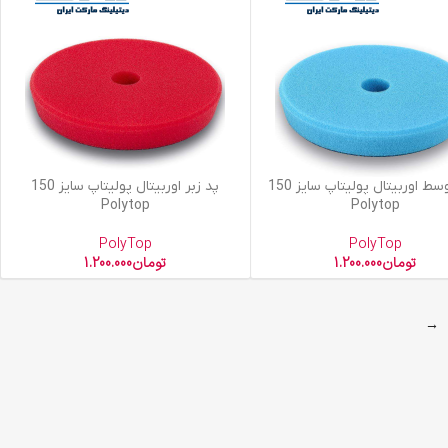
 سبد خرید
افزودن به سبد خرید
پد متوسط اوربیتال پولیتاپ سایز 150
پد زبر اوربیتال پولیتاپ سایز 150
Polytop
Polytop
PolyTop
PolyTop
تومان
1.200.000
تومان
1.200.000
→