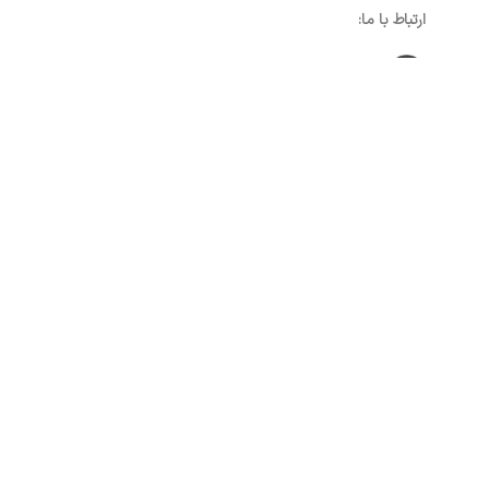
ارتباط با ما:
خوی - بلوار رسالت - روبروی زنبورداران
واحد فروش: 09196956736
واحد پشتیبانی (واتساپ): 09120856878