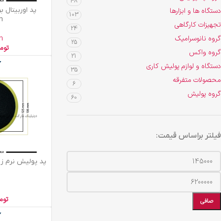
48
افزودن به سبد خرید
دستگاه ها و ابزارها
103
n
تجهیزات کارگاهی
24
گروه نانوسرامیک
n
25
توم
گروه واکس
21
دستگاه و لوازم پولیش کاری
35
محصولات متفرقه
6
گروه پولیش
60
فیلتر براساس قیمت:
افزودن به سبد خرید
توم
صافی