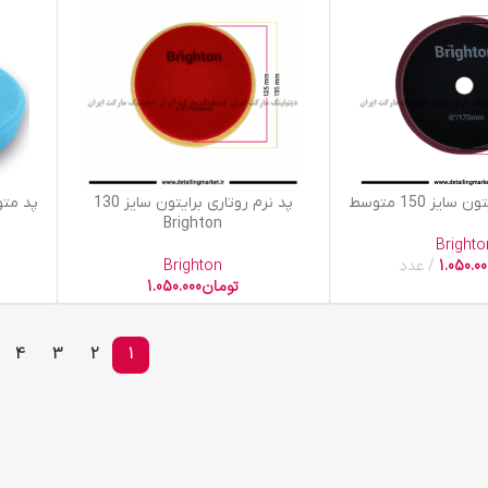
افزودن به سبد خرید
افزودن به
ایز 150 متوسط
پد نرم روتاری برایتون سایز 130
Brighton
Brighto
1.050.00
عدد
Brighton
تومان
1.050.000
4
3
2
1