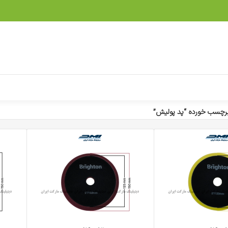
رچسب خورده “پد پولیش”