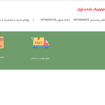
تلفن پشتیبانی: 09120856878
| واحد فروش:09196956736
|
روزهای شنبه تا پنجشنبه از ساعت 9 الی 20 پاسخگوی
امکان
تحویل فوری با تیپاکس
با دیتیلینگ مارکت ایران
دسترسی به صفحات
شرایط و قوانین سایت
ورود به سایت
سیاست حریم خصوصی
سبد خرید