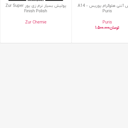
 سبد خرید
اطلاعات بیشتر
پولیش آنتی هلوگرام پوریس A14 –
پولیش بسیار نرم زی یور Zur Super
Finish Polish
Puris
Zur Chemie
Puris
تومان
1.500.000