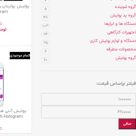
7
افزودن به سبد خرید
گروه شوینده
5
gram
گروه پد پولیش
48
دستگاه ها و ابزارها
p
103
توما
تجهیزات کارگاهی
24
دستگاه و لوازم پولیش کاری
35
محصولات متفرقه
6
اتمام موجودی
گروه پولیش
60
فیلتر براساس قیمت:
اطلاعات بیشتر
پولیش آنتی هل
ti-Hologram
صافی
p