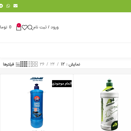
0
ورود / ثبت نام
0
توما
نمایش
12
24
36
فیلترها
اتمام موجودی