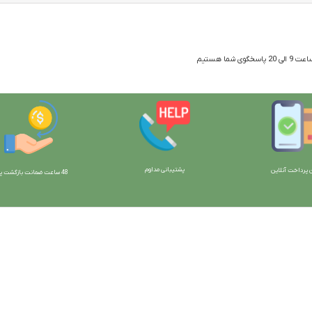
 شما هستیم
پشتیبانی مداوم
 پرداخت آنلاین
48 ساعت ضمانت بازگش
ت پو
ارتباط با ما:
خوی - بلوار رسالت - روبروی زنبورداران