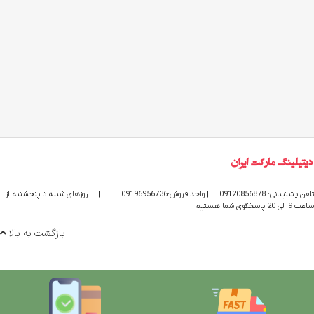
تلفن پشتیبانی: 09120856878
| واحد فروش:09196956736
|
روزهای شنبه تا پنجشنبه از
ساعت 9 الی 20 پاسخگوی شما هستیم
بازگشت به بالا