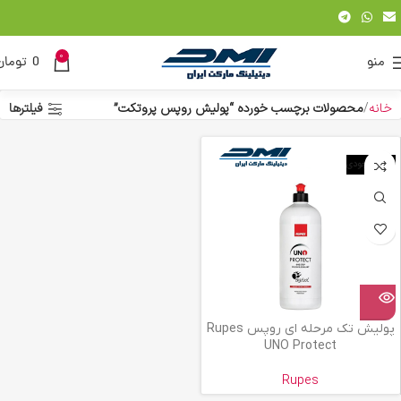
0
منو
0
تومان
خانه
محصولات برچسب خورده “پولیش روپس پروتکت”
فیلترها
اتمام موجودی
پولیش تک مرحله ای روپس Rupes
UNO Protect
Rupes