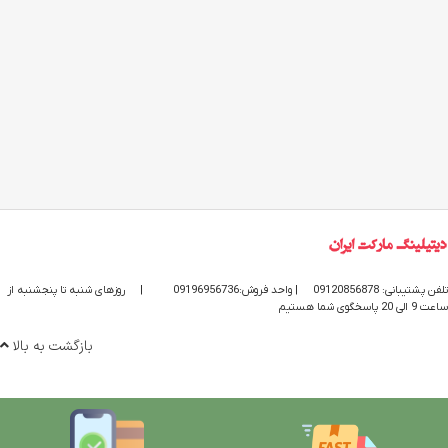
تلفن پشتیبانی: 09120856878
| واحد فروش:09196956736
|
روزهای شنبه تا پنجشنبه از
ساعت 9 الی 20 پاسخگوی شما هستیم
بازگشت به بالا