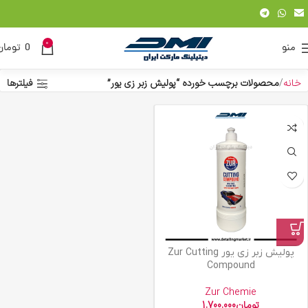
0
منو
0
تومان
خانه
محصولات برچسب خورده “پولیش زبر زی یور”
فیلترها
پولیش زبر زی یور Zur Cutting
Compound
Zur Chemie
تومان
1.700.000