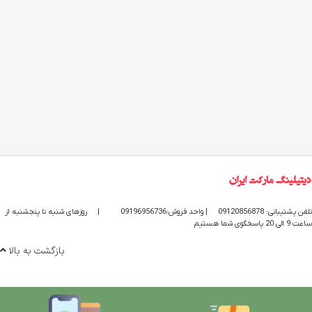
تلفن پشتیبانی: 09120856878
| واحد فروش:09196956736
|
روزهای شنبه تا پنجشنبه از
ساعت 9 الی 20 پاسخگوی شما هستیم
بازگشت به بالا