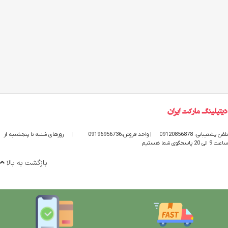
تلفن پشتیبانی: 09120856878
| واحد فروش:09196956736
|
روزهای شنبه تا پنجشنبه از
ساعت 9 الی 20 پاسخگوی شما هستیم
بازگشت به بالا