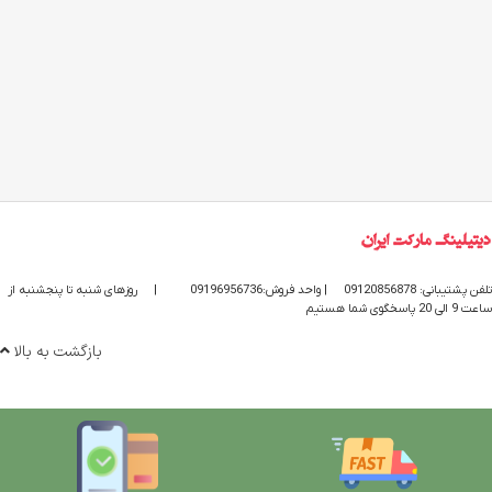
تلفن پشتیبانی: 09120856878
| واحد فروش:09196956736
|
روزهای شنبه تا پنجشنبه از
ساعت 9 الی 20 پاسخگوی شما هستیم
بازگشت به بالا