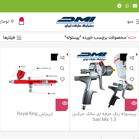
0
منو
0
تومان
خانه
محصولات برچسب خورده “پیستوله”
فیلترها
اتمام موجودی
اتمام موجودی
پیسنوله رنگ حرفه ای سالک میکس
ایربراش Royal King
1.3 Salc Mix