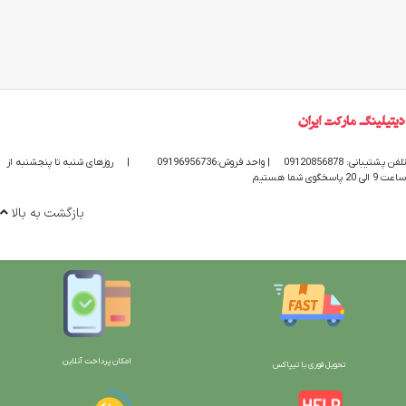
تلفن پشتیبانی: 09120856878
| واحد فروش:09196956736
|
روزهای شنبه تا پنجشنبه از
ساعت 9 الی 20 پاسخگوی شما هستیم
بازگشت به بالا
امکان پرداخت آنلاین
تحویل فوری با تیپاکس